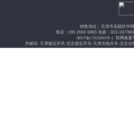
销售地址：天津市东丽区华明
电话：185 2660 6865 传真：022-24736
联网备案号：
津ICP备17010003号-1
关键词: 天津接近开关-北京接近开关-天津光电开关-北京光
网站首页
资质证书
关于我们
天津神悦电子科技有
本网站全力支持关于《中华人民共和国广告法
含有极限化“违禁词”介绍的文字或图片，一